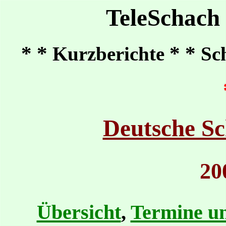
TeleSchach
* *
* *
Kurzberichte
Sc
Deutsche Sc
20
Übersicht
,
Termine un