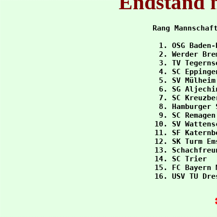
Endstand 
Rang Mannschaft
 1. OSG Baden-
 2. Werder Bre
 3. TV Tegerns
 4. SC Eppinge
 5. SV Mülheim
 6. SG Aljechi
 7. SC Kreuzbe
 8. Hamburger 
 9. SC Remagen
10. SV Wattens
11. SF Katernb
12. SK Turm Em
13. Schachfreu
14. SC Trier  
15. FC Bayern 