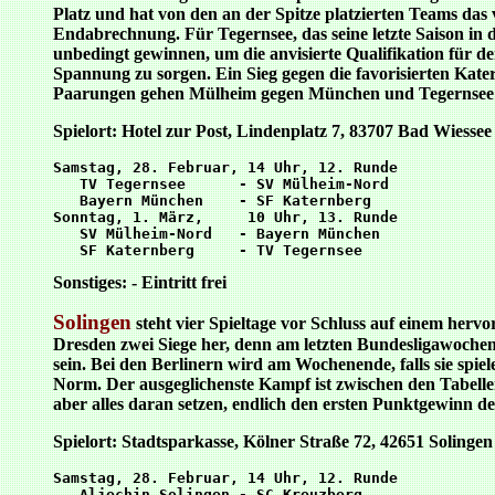
Platz und hat von den an der Spitze platzierten Teams das
Endabrechnung. Für Tegernsee, das seine letzte Saison in
unbedingt gewinnen, um die anvisierte Qualifikation für 
Spannung zu sorgen. Ein Sieg gegen die favorisierten Kate
Paarungen gehen Mülheim gegen München und Tegernsee ge
Spielort: Hotel zur Post, Lindenplatz 7, 83707 Bad Wiessee
Samstag, 28. Februar, 14 Uhr, 12. Runde

   TV Tegernsee      - SV Mülheim-Nord

   Bayern München    - SF Katernberg

Sonntag, 1. März,     10 Uhr, 13. Runde

   SV Mülheim-Nord   - Bayern München

Sonstiges: - Eintritt frei
Solingen
steht vier Spieltage vor Schluss auf einem he
Dresden zwei Siege her, denn am letzten Bundesligawochene
sein. Bei den Berlinern wird am Wochenende, falls sie spi
Norm. Der ausgeglichenste Kampf ist zwischen den Tabelle
aber alles daran setzen, endlich den ersten Punktgewinn de
Spielort: Stadtsparkasse, Kölner Straße 72, 42651 Solingen
Samstag, 28. Februar, 14 Uhr, 12. Runde

   Aljechin Solingen - SC Kreuzberg
