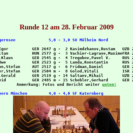
Runde 12 am 28. Februar 2009
Igor          GER 2647 g -  2 Kasimdzhanov,Rustam   UZB 2
ltan          HUN 2577 g -  3 Vachier-Lagrave,MaximeFRA 2
,Klaus        GER 2545 g -  4 Tregubov,Pavel V.     RUS 2
Uwe           GER 2523 g -  5 Landa,Konstantin      RUS 2
nn,Stefan     AUT 2517 g -  6 Fridman,Daniel        GER 2
er,Stefan     GER 2504 m -  8 Golod,Vitali          ISR 2
,Gerald       GER 2519 g - 14 Saltaev,Mihail        UZB 2
vid           GER 2485 m - 15 Schebler,Gerhard      GER 2
Anmerkung: Fotos und Bericht weiter 
unten!