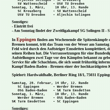
   SV Wattenscheid   - USV TU Dresden

Sonntag, 1. März,     10 Uhr, 13. Runde

   SC Kreuzberg      - SV Wattenscheid

Sonstiges:
- Eintritt frei
- Am Sonntag findet der Zweitligakampf SG Solingen II - 
Eppingen
In
finden am Wochenende die Spitzenkämpfe d
Bremen kommt, tritt das Team von der Weser am Samstag ge
Feld wird durch den Auftsteiger Emsdetten komplettiert, d
seinen Reihen hat. Die Vorraussetzungen für eine Bundesli
Aufstellungen zwei Tage vor den Kämpfen bekannt zu geben
Service für alle Schachfans, die sich somit frühzeitig in
Kampf Baden-Baden - Bremen einer der hochkarätigsten K
Spielort: Hardwaldhalle, Berliner Ring 18/1, 75031 Epping
Samstag, 28. Februar, 14 Uhr, 12. Runde

   SC Eppingen       - Werder Bremen

   OSG Baden-Baden   - SK Turm Emsdetten

Sonntag, 1. März,     10 Uhr, 13. Runde

   Werder Bremen     - OSG Baden-Baden

Sonstiges: