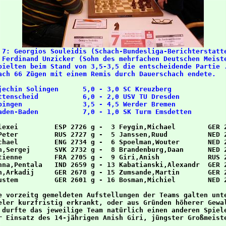
 Ferdinand Unzicker (Sohn des mehrfachen Deutschen Meiste
pielten beim Stand von 3,5-3,5 die entscheidende Partie .
ach 66 Zügen mit einem Remis durch Dauerschach endete.   
jechin Solingen      5,0 - 3,0 SC Kreuzberg              
ttenscheid           6,0 - 2,0 USV TU Dresden            
pingen               3,5 - 4,5 Werder Bremen             
lexei         ESP 2726 g -  3 Feygin,Michael        GER 2
Peter         RUS 2727 g -  5 Janssen,Ruud          NED 2
chael         ENG 2734 g -  6 Spoelman,Wouter       NED 2
n,Sergej      SVK 2732 g -  8 Brandenburg,Daan      NED 2
tienne        FRA 2705 g -  9 Giri,Anish            RUS 2
hna,Pentala   IND 2659 g - 13 Kabatianski,Alexandr  GER 2
h,Arkadij     GER 2678 g - 15 Zumsande,Martin       GER 2
ustem         GER 2601 g - 16 Bosman,Michiel        NED 2
e vorzeitg gemeldeten Aufstellungen der Teams galten unte
eler kurzfristig erkrankt, oder aus Gründen höherer Gewal
 durfte das jeweilige Team natürlich einen anderen Spiele