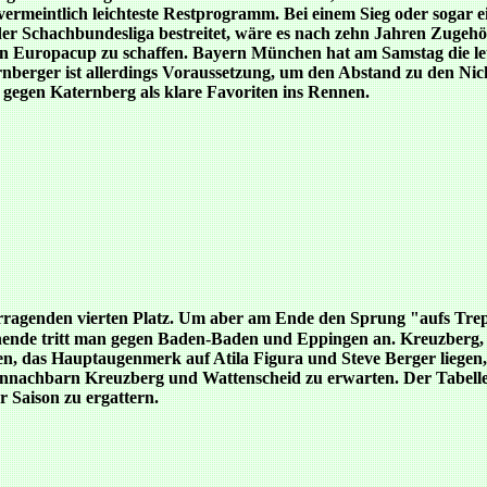
 vermeintlich leichteste Restprogramm. Bei einem Sieg oder sogar 
 der Schachbundesliga bestreitet, wäre es nach zehn Jahren Zugeh
den Europacup zu schaffen. Bayern München hat am Samstag die le
rnberger ist allerdings Voraussetzung, um den Abstand zu den Nic
gen Katernberg als klare Favoriten ins Rennen.
rvorragenden vierten Platz. Um aber am Ende den Sprung "aufs Tr
nde tritt man gegen Baden-Baden und Eppingen an. Kreuzberg, das 
elen, das Hauptaugenmerk auf Atila Figura und Steve Berger liege
nnachbarn Kreuzberg und Wattenscheid zu erwarten. Der Tabellen
r Saison zu ergattern.