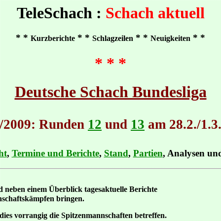
TeleSchach :
Schach aktuell
* *
* *
* *
* *
Kurzberichte
Schlagzeilen
Neuigkeiten
* * *
Deutsche Schach Bundesliga
/2009: Runden
12
und
13
am 28.2./1.3
ht
,
Termine und Berichte
,
Stand
,
Partien
, Analysen u
 neben einem Überblick tagesaktuelle Berichte
schaftskämpfen bringen.
dies vorrangig die Spitzenmannschaften betreffen.