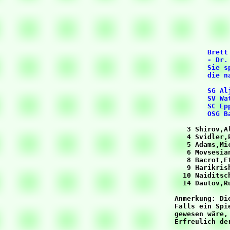
- Dr.
Sie s
die n
      SG Al
      SV Wa
      SC Ep
 3 Shirov,A
 4 Svidler,
 5 Adams,Mi
 6 Movsesia
 8 Bacrot,E
 9 Harikris
10 Naiditsc
14 Dautov,R
Anmerkung: Di
Falls ein Spi
gewesen wäre,