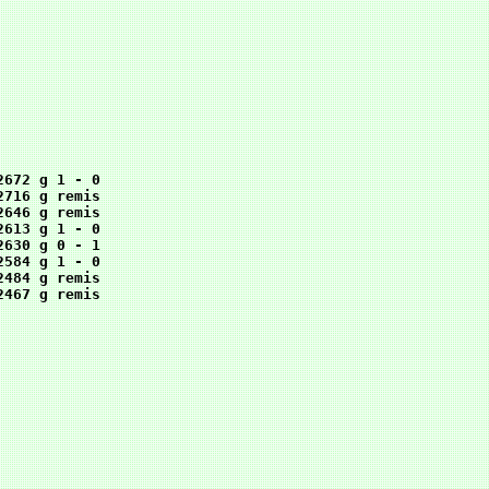
672 g 1 - 0

716 g remis

646 g remis

613 g 1 - 0

630 g 0 - 1

584 g 1 - 0

484 g remis

467 g remis
