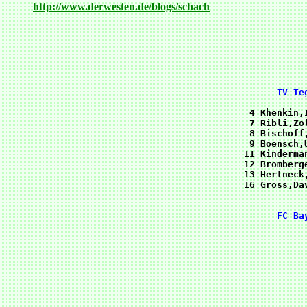
http://www.derwesten.de/blogs/schach
 4 Khenkin,
 7 Ribli,Zo
 8 Bischoff
 9 Boensch,
11 Kinderma
12 Bromberg
13 Hertneck
16 Gross,Da