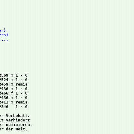
rs)  

..,  

     

           

           

           

569 m 1 - 0

524 m 1 - 0

459 m remis

436 m 1 - 0

466 f 1 - 0

436 m 1 - 0

411 m remis

346   1 - 0

r Vorbehalt. 

t verhindert 

r nominieren.
