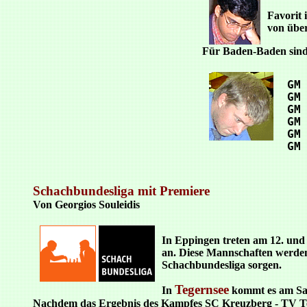
Favorit 
von über
Für Baden-Baden sind 
 GM
 GM
 GM
 GM
 GM
 GM
Schachbundesliga mit Premiere
Von Georgios Souleidis
In Eppingen treten am 12. und
an. Diese Mannschaften werden
Schachbundesliga sorgen.
Tegernsee
In
kommt es am Sam
Nachdem das Ergebnis des Kampfes SC Kreuzberg - TV Tege