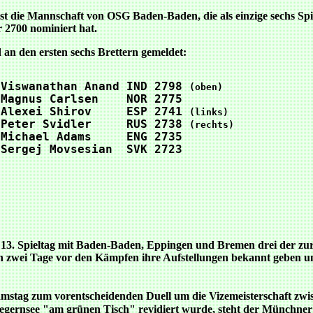
ist die Mannschaft von OSG Baden-Baden, die als einzige sechs Spi
 2700 nominiert hat.
an den ersten sechs Brettern gemeldet:
 Viswanathan Anand IND 2798 
 Magnus Carlsen    NOR 2775 
 Alexei Shirov     ESP 2741 
 Peter Svidler     RUS 2738 
 Michael Adams     ENG 2735 
 Sergej Movsesian  SVK 2723 
 13. Spieltag mit Baden-Baden, Eppingen und Bremen drei der zur
 zwei Tage vor den Kämpfen ihre Aufstellungen bekannt geben un
stag zum vorentscheidenden Duell um die Vizemeisterschaft z
rnsee "am grünen Tisch" revidiert wurde, steht der Münchner Vo