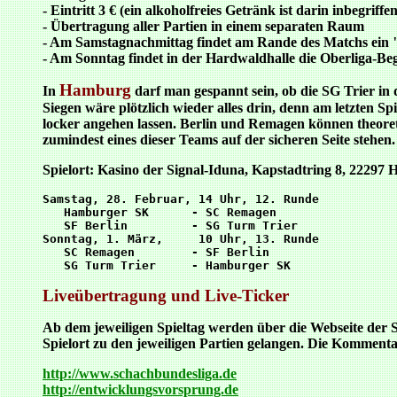
- Eintritt 3 € (ein alkoholfreies Getränk ist darin inbegriffen
- Übertragung aller Partien in einem separaten Raum
- Am Samstagnachmittag findet am Rande des Matchs ein 
- Am Sonntag findet in der Hardwaldhalle die Oberliga-Beg
Hamburg
In
darf man gespannt sein, ob die SG Trier in
Siegen wäre plötzlich wieder alles drin, denn am letzten 
locker angehen lassen. Berlin und Remagen können theoreti
zumindest eines dieser Teams auf der sicheren Seite stehen.
Spielort: Kasino der Signal-Iduna, Kapstadtring 8, 22297
Samstag, 28. Februar, 14 Uhr, 12. Runde

   Hamburger SK      - SC Remagen

   SF Berlin         - SG Turm Trier

Sonntag, 1. März,     10 Uhr, 13. Runde

   SC Remagen        - SF Berlin

Liveübertragung und Live-Ticker
Ab dem jeweiligen Spieltag werden über die Webseite der S
Spielort zu den jeweiligen Partien gelangen. Die Kommentar
http://www.schachbundesliga.de
http://entwicklungsvorsprung.de