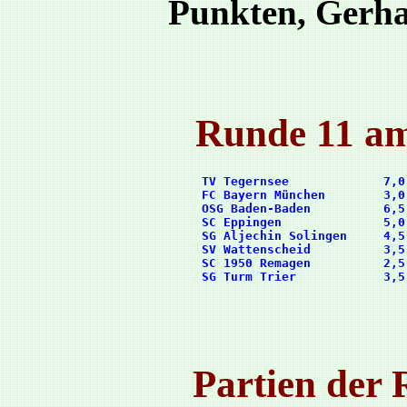
Punkten, Gerha
Runde 11 am
      TV Tegernsee             7,0
      FC Bayern München        3,0
      OSG Baden-Baden          6,5
      SC Eppingen              5,0
      SG Aljechin Solingen     4,5
      SV Wattenscheid          3,5
      SC 1950 Remagen          2,5
Partien der