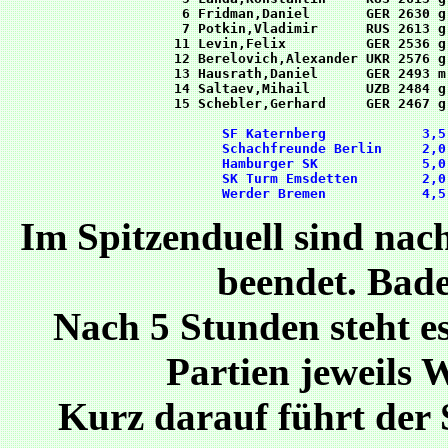
 6 Fridman,Daniel       GER 2630 g
 7 Potkin,Vladimir      RUS 2613 g
11 Levin,Felix          GER 2536 g
12 Berelovich,Alexander UKR 2576 g
13 Hausrath,Daniel      GER 2493 m
14 Saltaev,Mihail       UZB 2484 g
      SF Katernberg            3,5
      Schachfreunde Berlin     2,0
      Hamburger SK             5,0
      SK Turm Emsdetten        2,0
Im Spitzenduell sind nach
beendet. Bade
Nach 5 Stunden steht es
Partien jeweils 
Kurz darauf führt der