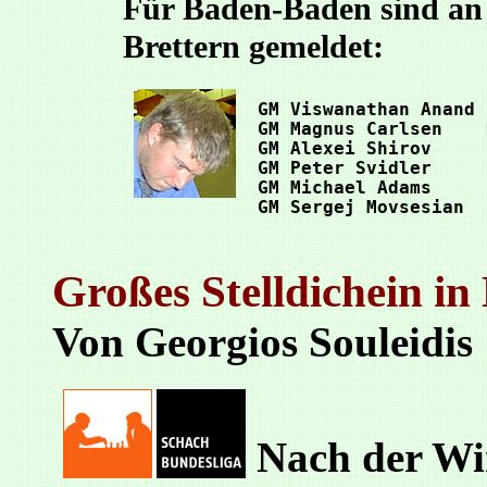
Für Baden-Baden sind an 
Brettern gemeldet:
 GM Viswanathan Anand 
 GM Magnus Carlsen    
 GM Alexei Shirov     
 GM Peter Svidler     
 GM Michael Adams     
 GM Sergej Movsesian  
Großes Stelldichein in 
Von Georgios Souleidis
Nach der Win