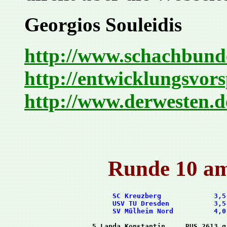
Georgios Souleidis
http://www.schachbunde
http://entwicklungsvor
http://www.derwesten.d
Runde 10 am
      SC Kreuzberg             3,5
      USV TU Dresden           3,5
 5 Landa,Konstantin     RUS 2613 g