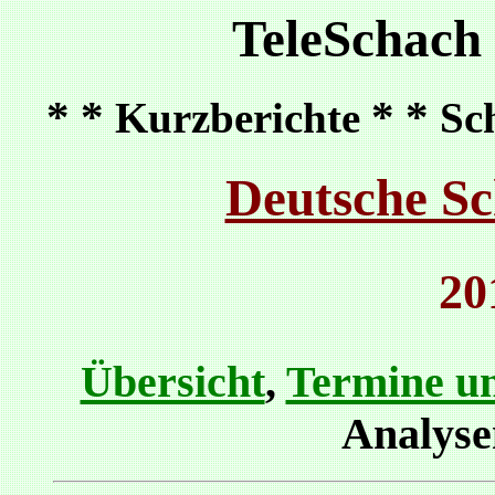
TeleSchach
* *
* *
Kurzberichte
Sc
Deutsche Sc
20
Übersicht
,
Termine un
Analys