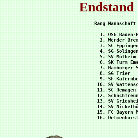
Endstand 
Rang Mannschaft 
  1. OSG Baden-B
  2. Werder Brem
  3. SC Eppingen
  4. SG Solingen
  5. SV Mülheim 
  6. SK Turm Ems
  7. Hamburger S
  8. SG Trier   
  9. SF Katernbe
 10. SV Wattensc
 11. SC Remagen 
 12. Schachfreun
 13. SV Grieshei
 14. SV Nickelhü
 15. FC Bayern M